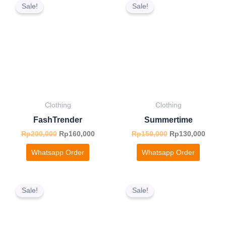
price
price
price
price
Sale!
Sale!
was:
is:
was:
is:
Rp200,000.
Rp160,000.
Rp150,000.
Rp130,
Clothing
Clothing
FashTrender
Summertime
Rp
200,000
Rp
160,000
Rp
150,000
Rp
130,000
Whatsapp Order
Whatsapp Order
Original
Current
Original
Curren
price
price
price
price
Sale!
Sale!
was:
is:
was:
is:
Rp150,000.
Rp100,000.
Rp150,000.
Rp120,